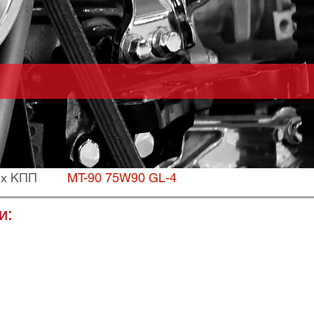
их КПП
MT-90 75W90 GL-4
и: