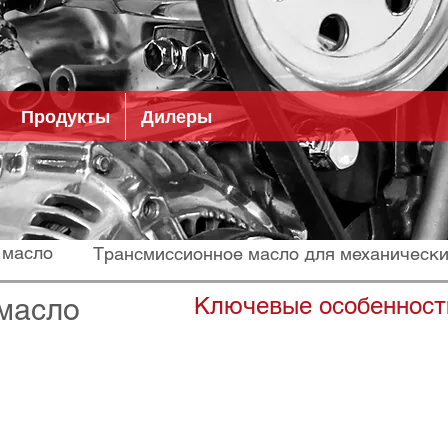
Продукты
Дилеры
 масло
Трансмиссионное масло для механическ
масло
Ключевые особенност