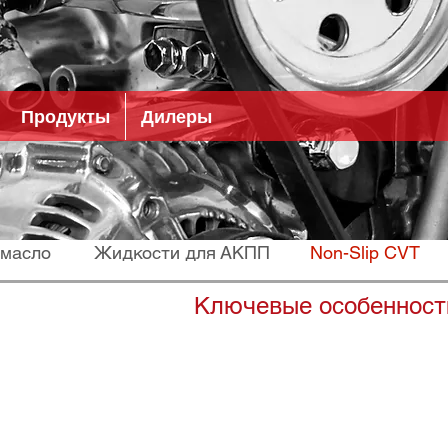
Продукты
Дилеры
 масло
Жидкости для АКПП
Non-Slip CVT
Ключевые особенност