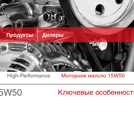
Продукты
Дилеры
High-Performance
Моторное малсло 15W50
15W50
Ключевые особенност